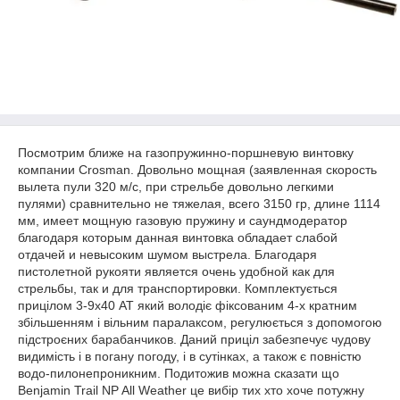
Посмотрим ближе на газопружинно-поршневую винтовку
компании Crosman. Довольно мощная (заявленная скорость
вылета пули 320 м/с, при стрельбе довольно легкими
пулями) сравнительно не тяжелая, всего 3150 гр, длине 1114
мм, имеет мощную газовую пружину и саундмодератор
благодаря которым данная винтовка обладает слабой
отдачей и невысоким шумом выстрела. Благодаря
пистолетной рукояти является очень удобной как для
стрельбы, так и для транспортировки. Комплектується
прицілом 3-9x40 АТ який володіє фіксованим 4-х кратним
збільшенням і вільним паралаксом, регулюється з допомогою
підстроєних барабанчиков. Даний приціл забезпечує чудову
видимість і в погану погоду, і в сутінках, а також є повністю
водо-пилонепроникним. Подитожив можна сказати що
Benjamin Trail NP All Weather це вибір тих хто хоче потужну