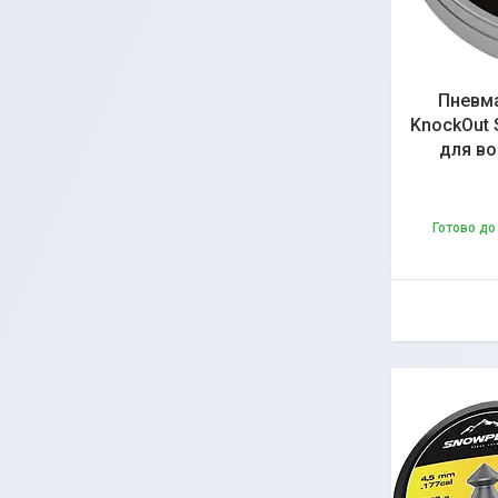
Пневма
KnockOut S
для во
Готово до