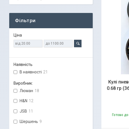
Фільтри
Ціна
Наявність
В наявності
21
Кулі пне
Виробник:
0.68 гр (
Люман
18
H&N
12
JSB
11
Готово до
Шершень
9