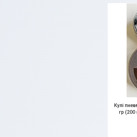
Кулі пнев
гр (200