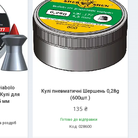
iabolo
Кулі пневматичні Шершень 0,28g
 Кулі для
(600шт.)
5 мм
135 ₴
Готово до відправки
в роздріб
028600