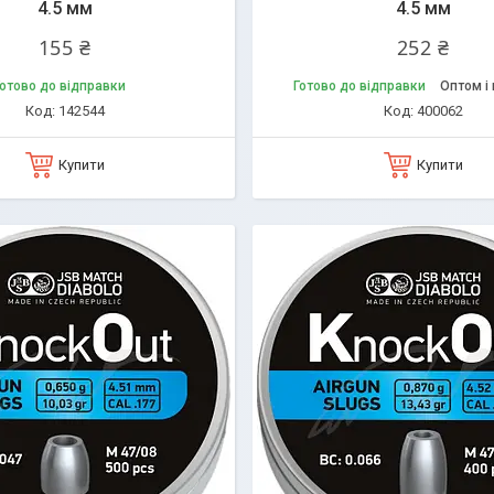
4.5 мм
4.5 мм
155 ₴
252 ₴
отово до відправки
Готово до відправки
Оптом і 
142544
400062
Купити
Купити