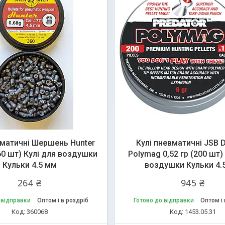
вматичні Шершень Hunter
Кулі пневматичні JSB D
360 шт) Кулі для воздушки
Polymag 0,52 гр (200 шт)
Кульки 4.5 мм
воздушки Кульки 4.
264 ₴
945 ₴
 відправки
Оптом і в роздріб
Готово до відправки
Оптом і 
360068
1453.05.31