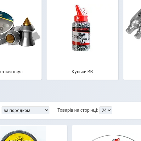
атичні кулі
Кульки ВВ