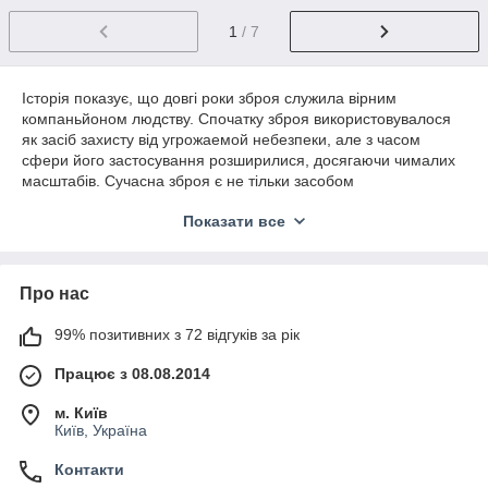
1
/ 7
Історія показує, що довгі роки зброя служила вірним
компаньйоном людству. Спочатку зброя використовувалося
як засіб захисту від угрожаемой небезпеки, але з часом
сфери його застосування розширилися, досягаючи чималих
масштабів. Сучасна зброя є не тільки засобом
індивідуального захисту, але і цілим мистецтвом, способом
Показати все
життя, спортом або просто відмінним варіантом проведення
часу на дозвіллі.
Альтернативою вогнепальної зброї стало пневматична зброя,
Про нас
що має багато переваг: висока точність попадання в ціль,
менша гучність під час пострілу, відсутність диму. Знайшло
пневматичну зброю обличчя у вигляді пістолетів, револьверів
99% позитивних з 72 відгуків за рік
і рушниць. На відміну від бойової зброї, пневматика
Працює з 08.08.2014
використовує свинцеві кулі або кульки ВВ. Уніфікований
калібр пневматики (і куль) на сьогоднішній день 4,5 мм (.177).
м. Київ
У пневматичному тип зброї в рух кулю призводить або
Київ, Україна
стиснений газ, який перебуває під певним тиском, або
стиснене повітря, що нагнітається за допомогою важеля або
Контакти
переломлення стовбура. Потужність розважальної/