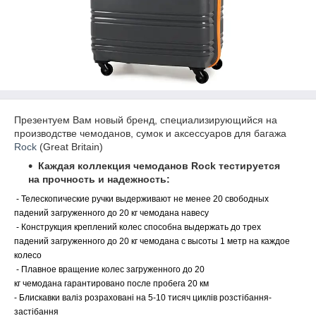
Презентуем Вам новый бренд, специализирующийся на
производстве чемоданов, сумок и аксессуаров для багажа
Rock
(Great Britain)
Каждая коллекция чемоданов Rock тестируется
на прочность и надежность:
- Телескопические ручки выдерживают не менее 20 свободных
падений загруженного до 20 кг чемодана навесу
- Конструкция креплений колес способна выдержать до трех
падений
загруженного до 20 кг
чемодана с высоты 1 метр на каждое
колесо
- П
лавное вращение колес
загруженного до 20
кг
чемодана
гарантировано после пробега 20 км
- Блискавки валіз розраховані на 5-10 тисяч циклів розстібання-
застібання