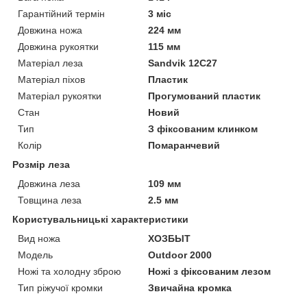
Гарантійний термін
3 міс
Довжина ножа
224 мм
Довжина рукоятки
115 мм
Матеріал леза
Sandvik 12C27
Матеріал піхов
Пластик
Матеріал рукоятки
Прогумований пластик
Стан
Новий
Тип
З фіксованим клинком
Колір
Помаранчевий
Розмір леза
Довжина леза
109 мм
Товщина леза
2.5 мм
Користувальницькі характеристики
Вид ножа
ХОЗБЫТ
Модель
Outdoor 2000
Ножі та холодну зброю
Ножі з фіксованим лезом
Тип ріжучої кромки
Звичайна кромка