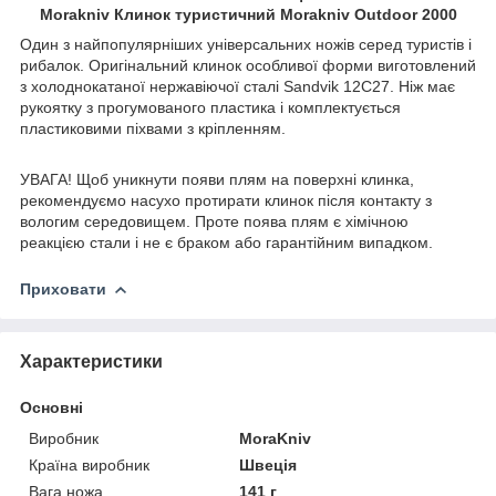
Morakniv Клинок туристичний Morakniv Outdoor 2000
Один з найпопулярніших універсальних ножів серед туристів і
рибалок. Оригінальний клинок особливої форми виготовлений
з холоднокатаної нержавіючої сталі Sandvik 12C27. Ніж має
рукоятку з прогумованого пластика і комплектується
пластиковими піхвами з кріпленням.
УВАГА! Щоб уникнути появи плям на поверхні клинка,
рекомендуємо насухо протирати клинок після контакту з
вологим середовищем. Проте поява плям є хімічною
реакцією стали і не є браком або гарантійним випадком.
Приховати
Характеристики
Основні
Виробник
MoraKniv
Країна виробник
Швеція
Вага ножа
141 г