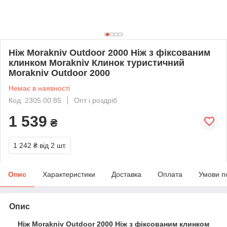
Ніж Morakniv Outdoor 2000 Ніж з фіксованим
клинком Morakniv Клинок туристичний
Morakniv Outdoor 2000
Немає в наявності
Код: 2305.00.85
Опт і роздріб
1 539
₴
1 242 ₴
від 2 шт.
Опис
Характеристики
Доставка
Оплата
Умови п
Опис
Ніж Morakniv Outdoor 2000 Ніж з фіксованим клинком