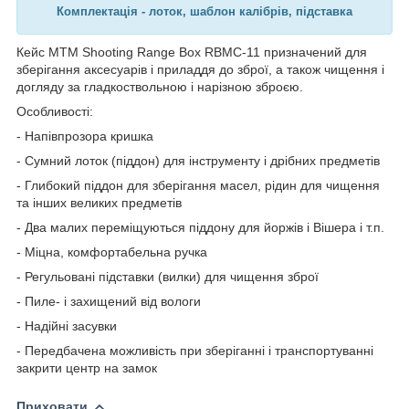
Комплектація - лоток, шаблон калібрів, підставка
Кейс МТМ Shooting Range Box RBMC-11 призначений для
зберігання аксесуарів і приладдя до зброї, а також чищення і
догляду за гладкоствольною і нарізною зброєю.
Особливості:
- Напівпрозора кришка
- Сумний лоток (піддон) для інструменту і дрібних предметів
- Глибокий піддон для зберігання масел, рідин для чищення
та інших великих предметів
- Два малих переміщуються піддону для йоржів і Вішера і т.п.
- Міцна, комфортабельна ручка
- Регульовані підставки (вилки) для чищення зброї
- Пиле- і захищений від вологи
- Надійні засувки
- Передбачена можливість при зберіганні і транспортуванні
закрити центр на замок
Приховати