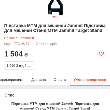
Підставка MTM для мішеней Jammit Підставка
для мішеней Стенд MTM Jammit Target Stand
Немає в наявності
Код: 1773.08.87
Опт і роздріб
1 504
₴
1 410 ₴
від 2 шт.
арактеристики
Доставка
Оплата
Умови повернення
Опис
Підставка MTM для мішеней Jammit Підставка для
мішеней Стенд MTM Jammit Target Stand