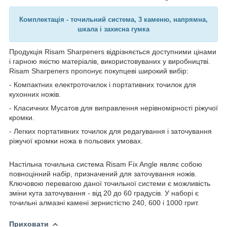
Комплектація - точильний система, 3 каменю, напрямна,
шкала і захисна гумка
Продукція Risam Sharpeners відрізняється доступними цінами
і гарною якістю матеріалів, використовуваних у виробництві.
Risam Sharpeners пропонує покупцеві широкий вибір:
- Компактних електроточилок і портативних точилок для
кухонних ножів.
- Класичних Мусатов для виправлення нерівномірності ріжучої
кромки.
- Легких портативних точилок для редагування і заточування
ріжучої кромки ножа в польових умовах.
Настільна точильна система Risam Fix Angle являє собою
повноцінний набір, призначений для заточування ножів.
Ключовою перевагою даної точильної системи є можливість
зміни кута заточування - від 20 до 60 градусів. У наборі є
точильні алмазні камені зернистістю 240, 600 і 1000 грит.
Приховати