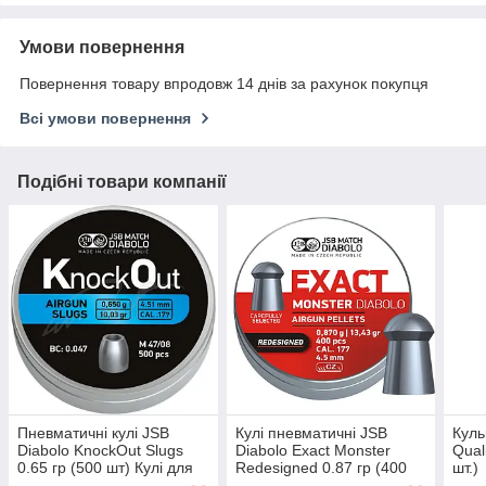
Умови повернення
Повернення товару впродовж 14 днів за рахунок покупця
Всі умови повернення
Подібні товари компанії
Пневматичні кулі JSB
Кулі пневматичні JSB
Куль
Diabolo KnockOut Slugs
Diabolo Exact Monster
Qual
0.65 гр (500 шт) Кулі для
Redesigned 0.87 гр (400
шт.)
воздушки Кульки 4.5 мм
шт) Кулі для воздушки