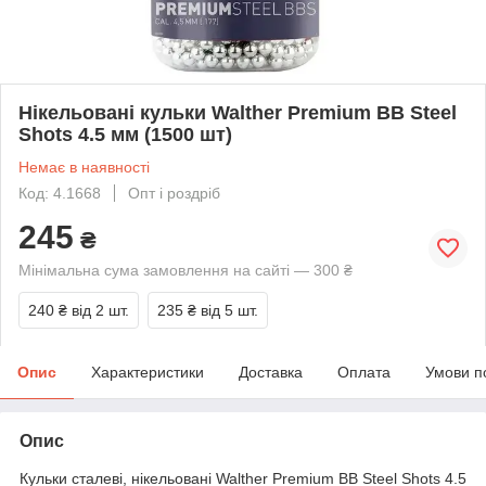
Нікельовані кульки Walther Premium BB Steel
Shots 4.5 мм (1500 шт)
Немає в наявності
Код: 4.1668
Опт і роздріб
245
₴
Мінімальна сума замовлення на сайті — 300 ₴
240 ₴
від 2 шт.
235 ₴
від 5 шт.
Опис
Характеристики
Доставка
Оплата
Умови п
Опис
Кульки сталеві, нікельовані Walther Premium BB Steel Shots 4.5