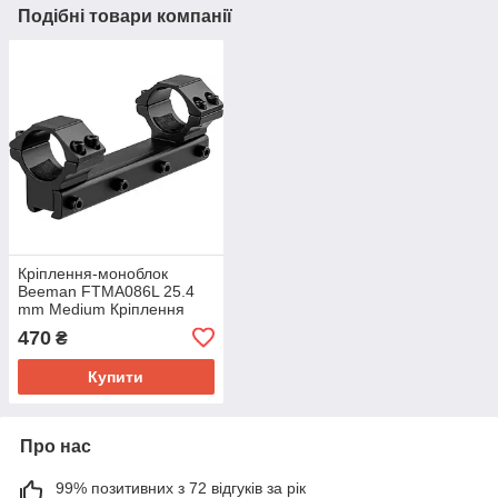
Подібні товари компанії
Кріплення-моноблок
Beeman FTMA086L 25.4
mm Medium Кріплення
для оптичного прицілу
470
₴
Моноблок для прицілу
Купити
Про нас
99% позитивних з 72 відгуків за рік