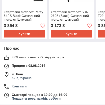
Стартовий пістолет Retay
Стартовий пістолет SUR
Стар
84FS Black Сигнальний
2608 (Black) Сигнальний
F29 
пістолет Шумовий
пістолет Шумовий
піст
пістолет
пістолет
піст
3 854
3 173
3 8
₴
₴
Купити
Купити
Про нас
99% позитивних з 72 відгуків за рік
Працює з 08.08.2014
м. Київ
Київ, Україна
Контакти
Сьогодні працює з 10:00 до 16:00
Показати весь графік роботи