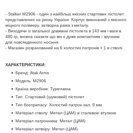
- Stalker M2906 - один з найбільш якісних стартових пістолет
представлених на ринку України. Корпус виконаний з якісного
міцного полімеру, затворна рама з металу.
- Виходячи із загальної довжини пістолета в 143 мм і ваги в
480 гр, можна сказати що він є дуже компактним і зручним
для повсякденного носіння.
- Магазин розрахований на 6 холостих патронів + 1 в
стволі.
ХАРАКТЕРИСТИКИ:
Бренд: Atak Arms
Модель: M2906
Країна виробник: Туреччина
Тип: Стартовий (шумовий) пістолет
Тип боєприпасу: Холостий патрон кал. 9 мм
Матеріал стволу: Метал (ЦАМ) зі сталевою втулкою
Матеріал патронника: Метал (ЦАМ)
Матеріал затвору: Метал (ЦАМ)