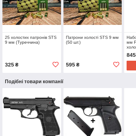
25 холостих патронів STS
Патрони холості STS 9 мм
Набо
9 мм (Туреччина)
(50 шт.)
мм P
холо
845
325
595
₴
₴
Подібні товари компанії