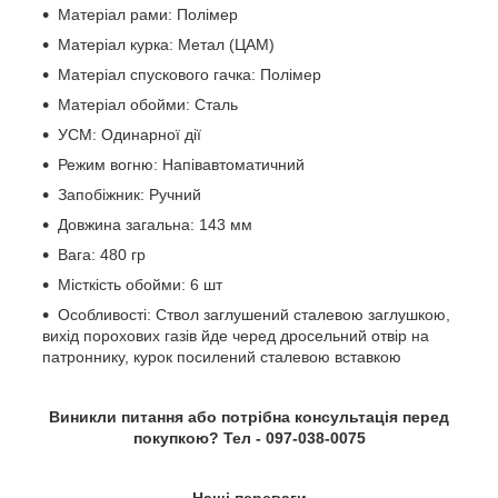
Матеріал рами: Полімер
Матеріал курка: Метал (ЦАМ)
Матеріал спускового гачка: Полімер
Матеріал обойми: Сталь
УСМ: Одинарної дії
Режим вогню: Напівавтоматичний
Запобіжник: Ручний
Довжина загальна: 143 мм
Вага: 480 гр
Місткість обойми: 6 шт
Особливості: Ствол заглушений сталевою заглушкою,
вихід порохових газів йде черед дросельний отвір на
патроннику, курок посилений сталевою вставкою
Виникли
питання
або
потрібна
консультація
перед
покупкою
?
Тел
-
097-038-0075
Наші переваги