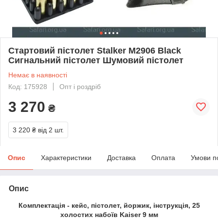
Стартовий пістолет Stalker M2906 Black
Сигнальний пістолет Шумовий пістолет
Немає в наявності
Код: 175928
Опт і роздріб
3 270
₴
3 220 ₴
від 2 шт.
Опис
Характеристики
Доставка
Оплата
Умови п
Опис
Комплектація - кейс, пістолет, йоржик, інструкція, 25
холостих набоїв Kaiser 9 мм