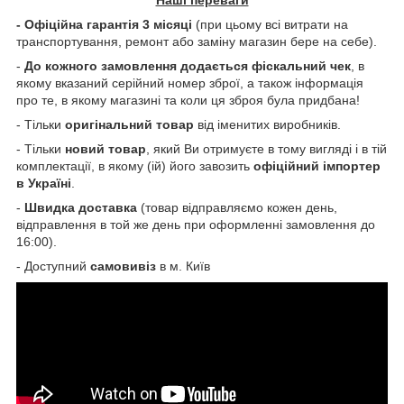
- Офіційна
гарантія
3
місяці
(
при
цьому
всі
витрати
на
транспортування
,
ремонт
або
заміну
магазин
бере
на
себе
)
.
-
До кожного замовлення додається фіскальний чек
, в
якому вказаний серійний номер зброї, а також інформація
про те, в якому магазині та коли ця зброя була придбана!
- Тільки
оригінальний
товар
від
іменитих
виробників
.
- Тільки
новий
товар
,
який
Ви
отримуєте
в
тому
вигляді
і
в
тій
комплектації
,
в
якому
(
ій
)
його
завозить
офіційний
імпортер
в
Україні
.
-
Швидка
доставка
(
товар відправляємо кожен день,
відправлення в той же день при оформленні замовлення до
16:00
)
.
- Доступний
самовивіз
в м. Київ