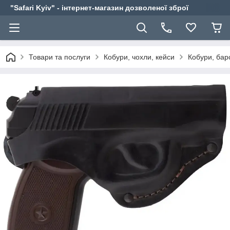
"Safari Kyiv" - інтернет-магазин дозволеної зброї
Товари та послуги
Кобури, чохли, кейси
Кобури, бар