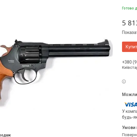
Готово 
5 81
Показат
Купи
+380 (9
Київста
У компа
будь-я
поверн
продаж