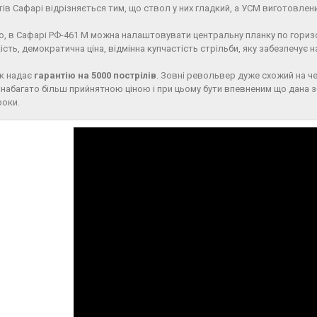
ів Сафарі відрізняється тим, що ствол у них гладкий, а УСМ виготовлен
го, в Сафарі РФ-461 М можна налаштовувати центральну планку по горизо
ість, демократична ціна, відмінна купчастість стрільби, яку забезпечує н
ик надає
гарантію на 5000 пострілів
. Зовні револьвер дуже схожий на че
набагато більш прийнятною ціною і при цьому бути впевненим що дана 
роки.