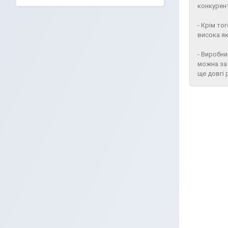
конкурент
- Крім то
висока як
- Виробн
можна за 
ще довгі 