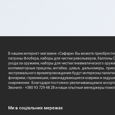
В нашем интернет-магазине «Сафари» Вы можете приобрести 
патроны Флобера, наборы для чистки револьверов, баллоны C
ухода за оружием, наборы для чистки пневматического оружи
коллиматорные прицелы, антабки, цевья, дальномеры, прикла
экстремального времяпровождения будут интересны палатки –
фонарики, гермомешки, самонадувающиеся коврики и сидушки, 
снаряжения. Благодаря постоянно увеличивающемся ассортиме
Звоните - +380 93 729 48 28 и наши опытные менеджеры помо
Ми в соціальних мережах