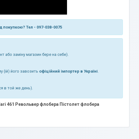
д
покупкою
?
Тел
-
097-038-0075
нт
або
заміну
магазин
бере
на
себе
)
.
му
(
ій
)
його
завозить
офіційний
імпортер
в
Україні
.
ся
в
той
же
день
)
.
ari 461
Револьвер флобера Пістолет флобера