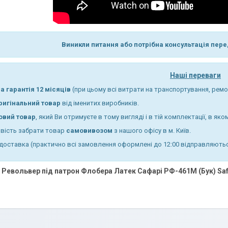
Виникли
питання
або
потрібна
консультація
пере
Наші переваги
на
гарантія
12
місяців
(
при
цьому
всі
витрати
на
транспортування
,
ремо
ригінальний
товар
від
іменитих
виробників
.
овий
товар
,
який
Ви
отримуєте
в
тому
вигляді
і
в
тій
комплектації
,
в
яко
вість
забрати
товар
самовивозом
з
нашого
офісу
в
м. Київ.
доставка
(
практично
всі
замовлення
оформлені
до 12:00
відправляють
Револьвер під патрон Флобера Латек Сафарі РФ-461М (Бук) Saf