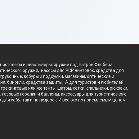
пистолеты и револьверы, оружие под патрон Флобера,
атического оружия, насосы для PCP винтовок, средства для
рузочные, кобуры и подсумки, магазины, оптические и
я, бинокли, средства защиты. А для туристов и любителей
екинговые или же тенты, шатры, сетки; спальники, рюкзаки,
, газовые горелки и баллоны, аксессуары для туристического
ля себя, так и на подарок. И все это по приемлемым ценам!