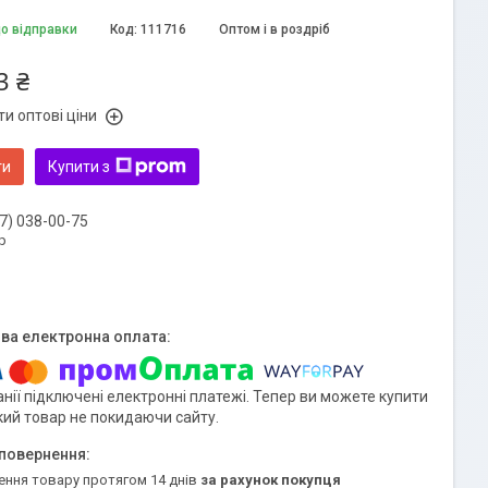
до відправки
Код:
111716
Оптом і в роздріб
3 ₴
и оптові ціни
ти
Купити з
7) 038-00-75
р
нії підключені електронні платежі. Тепер ви можете купити
кий товар не покидаючи сайту.
ення товару протягом 14 днів
за рахунок покупця