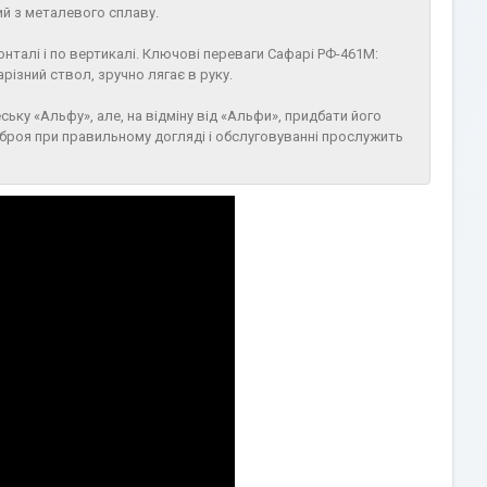
ий з металевого сплаву.
нталі і по вертикалі. Ключові переваги Сафарі РФ-461М:
арізний ствол, зручно лягає в руку.
ську «Альфу», але, на відміну від «Альфи», придбати його
зброя при правильному догляді і обслуговуванні прослужить