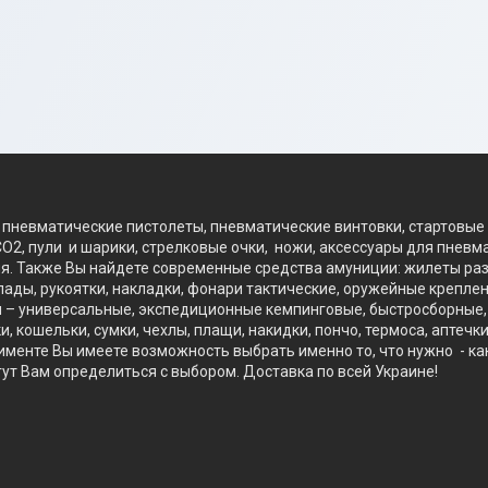
пневматические пистолеты, пневматические винтовки, стартовые 
O2, пули и шарики, стрелковые очки, ножи, аксессуары для пневм
я. Также Вы найдете современные средства амуниции: жилеты разг
ды, рукоятки, накладки, фонари тактические, оружейные креплени
 универсальные, экспедиционные кемпинговые, быстросборные, тр
кошельки, сумки, чехлы, плащи, накидки, пончо, термоса, аптечки
нте Вы имеете возможность выбрать именно то, что нужно - как д
гут Вам определиться с выбором. Доставка по всей Украине!