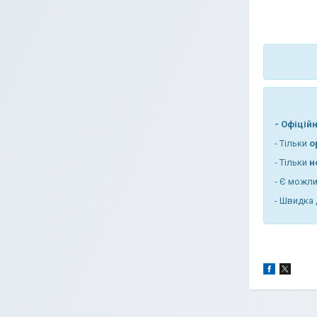
- Офіцій
- Тільки
о
- Тільки
н
- Є
можли
- Швидка