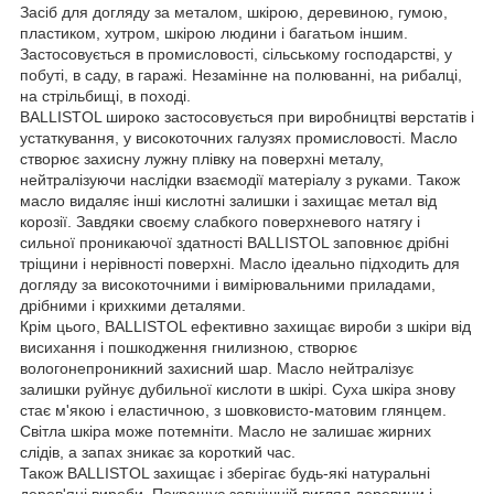
Засіб для догляду за металом, шкірою, деревиною, гумою,
пластиком, хутром, шкірою людини і багатьом іншим.
Застосовується в промисловості, сільському господарстві, у
побуті, в саду, в гаражі. Незамінне на полюванні, на рибалці,
на стрільбищі, в поході.
BALLISTOL широко застосовується при виробництві верстатів і
устаткування, у високоточних галузях промисловості. Масло
створює захисну лужну плівку на поверхні металу,
нейтралізуючи наслідки взаємодії матеріалу з руками. Також
масло видаляє інші кислотні залишки і захищає метал від
корозії. Завдяки своєму слабкого поверхневого натягу і
сильної проникаючої здатності BALLISTOL заповнює дрібні
тріщини і нерівності поверхні. Масло ідеально підходить для
догляду за високоточними і вимірювальними приладами,
дрібними і крихкими деталями.
Крім цього, BALLISTOL ефективно захищає вироби з шкіри від
висихання і пошкодження гнилизною, створює
вологонепроникний захисний шар. Масло нейтралізує
залишки руйнує дубильної кислоти в шкірі. Суха шкіра знову
стає м'якою і еластичною, з шовковисто-матовим глянцем.
Світла шкіра може потемніти. Масло не залишає жирних
слідів, а запах зникає за короткий час.
Також BALLISTOL захищає і зберігає будь-які натуральні
дерев'яні вироби. Покращує зовнішній вигляд деревини і