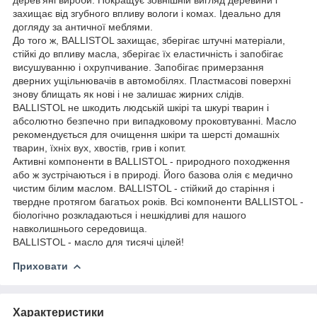
захищає від згубного впливу вологи і комах. Ідеально для
догляду за античної меблями.
До того ж, BALLISTOL захищає, зберігає штучні матеріали,
стійкі до впливу масла, зберігає їх еластичність і запобігає
висушуванню і охрупчивание. Запобігає примерзання
дверних ущільнювачів в автомобілях. Пластмасові поверхні
знову блищать як нові і не залишає жирних слідів.
BALLISTOL не шкодить людській шкірі та шкурі тварин і
абсолютно безпечно при випадковому проковтуванні. Масло
рекомендується для очищення шкіри та шерсті домашніх
тварин, їхніх вух, хвостів, грив і копит.
Активні компоненти в BALLISTOL - природного походження
або ж зустрічаються і в природі. Його базова олія є медично
чистим білим маслом. BALLISTOL - стійкий до старіння і
твердне протягом багатьох років. Всі компоненти BALLISTOL -
біологічно розкладаються і нешкідливі для нашого
навколишнього середовища.
BALLISTOL - масло для тисячі цілей!
Приховати
Характеристики