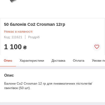
50 балонів Co2 Crosman 12гр
Немає в наявності
Код: 111621
Роздріб
1 100
₴
Опис
Характеристики
Доставка
Оплата
Умови п
Опис
Балони Со2 Crosman 12 гр для пневматичних пістолетів/
гвинтівок (50 шт).