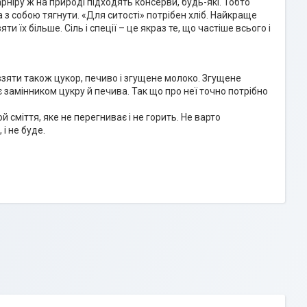
гарніру ж на природі підходять консерви, будь-які. Тобто
а з собою тягнути. «Для ситості» потрібен хліб. Найкраще
 їх більше. Сіль і спеції – це якраз те, що частіше всього і
 взяти також цукор, печиво і згущене молоко. Згущене
 замінником цукру й печива. Так що про неї точно потрібно
й сміття, яке не перегниває і не горить. Не варто
і не буде.