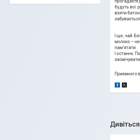
прогадаєте) 
будуть всі: 
взяти батон 
забувається 
І ще, чай. 
молоко – не
пам'ятати.
І останнє. П
засмічувати 
Приємного в