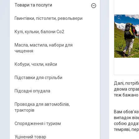
Товари та послуги
Гвинтівки, пістолети, револьвери
Кулі, кульки, балони Co2
Масла, мастила, набори для
чищення
Кобури, чохли, кейси
Підставки для стрільби
Далі, потрі
двома справ
Підсадні опудала
теж бажано 
Проводка для автомобілів,
тракторів
Вам обов'яз
випадок віз
Спорядження і туризм
собою додат
темряві, пе
Уцінений товар