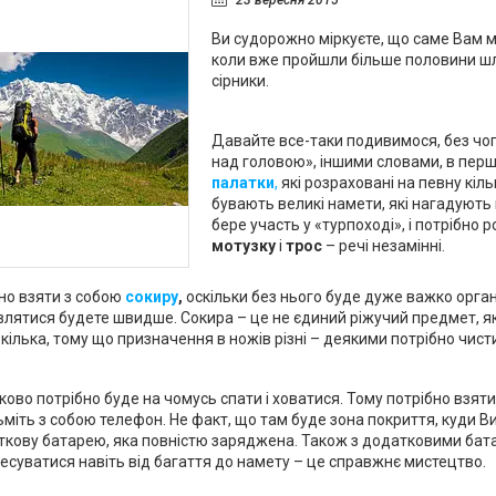
23 вересня 2015
Ви судорожно міркуєте, що саме Вам м
коли вже пройшли більше половини шлях
сірники.
Давайте все-таки подивимося, без чо
над головою», іншими словами, в перш
палатки
,
які розраховані на певну кіль
бувають великі намети, які нагадують 
бере участь у «турпоході», і потрібно 
мотузку
і
трос
– речі незамінні.
бно взяти з собою
сокиру
,
оскільки без нього буде дуже важко органі
лятися будете швидше. Сокира – це не єдиний ріжучий предмет, як
кілька, тому що призначення в ножів різні – деякими потрібно чист
ково потрібно буде на чомусь спати і ховатися. Тому потрібно взят
ьміть з собою телефон. Не факт, що там буде зона покриття, куди Ви
кову батарею, яка повністю заряджена. Також з додатковими бат
ресуватися навіть від багаття до намету – це справжнє мистецтво.