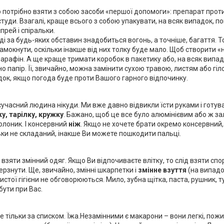
 потрібно взяти з собою засоби «першої допомоги»: препарат проти а
студи. Взагалі, краще всього з собою упакувати, на всяк випадок, п
прей і спіральки.
ді за будь-яких обставин знадобиться вогонь, а точніше, багаття. То
намокнути, оскільки інакше від них толку буде мало. Щоб створити «
парафін. А ще краще тримати коробок в пакетику або, на всяк випа
но папір. Її, звичайно, можна замінити сухою травою, листям або гі
док, якщо погода буде проти Вашого гарного відпочинку.
сучасний людина нікуди. Ми вже давно відвикли їсти руками і готува
у, тарілку, кружку
. Бажано, щоб це все було алюмінієвим або ж за
полоник. І консервний
ніж
. Якщо не хочете брати окремо консервний
льки не складаний, інакше Ви можете пошкодити пальці.
 взяти змінний одяг. Якщо Ви відпочиваєте влітку, то слід взяти спо
рзнути. Ще, звичайно, змінні шкарпетки і
змінне взуття
(на випадо
истої гігієни не обговорюються. Мило, зубна щітка, паста, рушник,
бути при Вас.
але тільки за списком. Їжа.Незамінними є макарони – вони легкі, пож