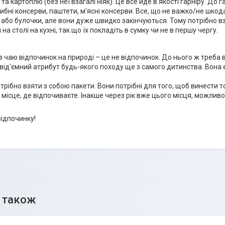
та картоплю (без неї взагалі ніяк). Це все йде в якості гарніру. До 
рибні консерви, паштети, м'ясні консерви. Все, що не важко/не шкод
або булочки, але вони дуже швидко закінчуються. Тому потрібно взяти
на столі на кухні, так що їх покладіть в сумку чи не в першу чергу.
Без чаю відпочинок на природі – це не відпочинок. До нього ж треба
від'ємний атрибут будь-якого походу ще з самого дитинства. Вона є
отрібно взяти з собою пакети. Вони потрібні для того, щоб винести то
місце, де відпочиваєте. Інакше через рік вже цього місця, можливо, 
ідпочинку!