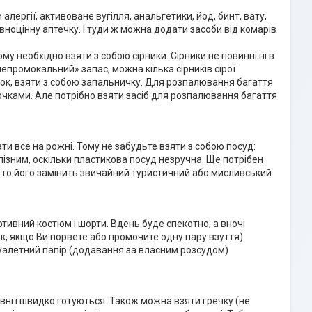
лергії, активоване вугілля, анальгетики, йод, бинт, вату,
овноцінну аптечку. І туди ж можна додати засоби від комарів
му необхідно взяти з собою сірники. Сірники не повинні ні в
непромокальний» запас, можна кілька сірників сірої
док, взяти з собою запальничку. Для розпалювання багаття
лочками. Але потрібно взяти засіб для розпалювання багаття
ти все на рожні. Тому не забудьте взяти з собою посуд:
лізним, оскільки пластикова посуд незручна. Ще потрібен
, то його замінить звичайний туристичний або мисливський
ртивний костюм і шорти. Вдень буде спекотно, а вночі
к, якщо Ви порвете або промочите одну пару взуття).
 туалетний папір (додавання за власним розсудом)
ивні і швидко готуються. Також можна взяти гречку (не