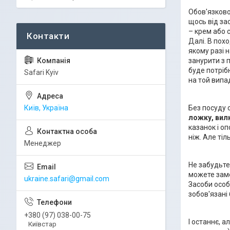
Обов'язково
щось від за
– крем або с
Далі. В похо
якому разі 
занурити з 
буде потріб
Safari Kyiv
на той випа
Київ, Україна
Без посуду 
ложку, вилк
казанок
і о
ніж. Але ті
Менеджер
Не забудьте
можете заме
ukraine.safari@gmail.com
Засоби особ
зобов'язані 
+380 (97) 038-00-75
І останнє, 
Київстар