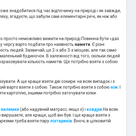
оже знадобитися під час відпочинку на природі і як завжди,
у, згадуєте, що забули самі елементарні речі, як ніж або
го просто неможливо вижити на природі.Повинна бути «дах
у чергу варто подбати про наявність
намети
. Є різні
кість людей. Зазвичай, це 2-х або 3-х місцеві, але так само
маленький будиночок. В залежності від того, скільки людей
розраховувати кількість наметів. Ще потрібно взяти з собою
зувати. А ще краще взяти дві сокири: на всяк випадок і з
ий варто взяти з собою. Також потрібно взяти з собою
ніж
. І
ити картоплю, іншими потрібно заточувати кілки.
и
килимки
(або надувний матрасс, якщо є) і
ковдри
.На всяк
 вирушаєте, але краще, щоб він був. І ще краще взяти з
ареями треба взяти пару
ліхтариків
. Вночі, в цілковитій