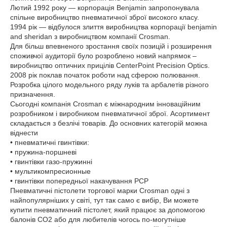
Лютий 1992 року ― корпорація Benjamin запропонувала
спільне виробництво пневматичної зброї високого класу.
1994 рік ― відбулося злиття виробництва корпорації benjamin
and sheridan з виробництвом компанії Crosman.
Для більш впевненого зростання своїх позицій і розширення
споживчої аудиторії було розроблено новий напрямок –
виробництво оптичних прицілів CenterPoint Precision Optics.
2008 рік поклав початок роботи над сферою полювання.
Розробка цілого модельного ряду луків та арбалетів різного
призначення.
Сьогодні компанія Crosman є міжнародним інноваційним
розробником і виробником пневматичної зброї. Асортимент
складається з безлічі товарів. До основних категорій можна
віднести
• пневматичні гвинтівки:
• пружина-поршневі
• гвинтівки газо-пружинні
• мультикомпресионные
• гвинтівки попередньої накачування PCP
Пневматичні пістолети торгової марки Crosman одні з
найпопулярніших у світі, тут так само є вибір, Ви можете
купити пневматичний пістолет, який працює за допомогою
балонів CO2 або для любителів чогось по-могутніше