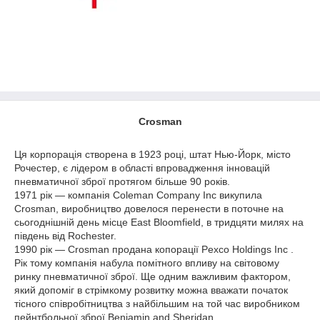
Crosman
Ця корпорація створена в 1923 році, штат Нью-Йорк, місто
Рочестер, є лідером в області впровадження інновацій
пневматичної зброї протягом більше 90 років.
1971 рік ― компанія Coleman Company Inc викупила
Crosman, виробництво довелося перенести в поточне на
сьогоднішній день місце East Bloomfield, в тридцяти милях на
південь від Rochester.
1990 рік ― Crosman продана копорації Pexco Holdings Inc .
Рік тому компанія набула помітного впливу на світовому
ринку пневматичної зброї. Ще одним важливим фактором,
який допоміг в стрімкому розвитку можна вважати початок
тісного співробітництва з найбільшим на той час виробником
пейнтбольної зброї Benjamin and Sheridan.