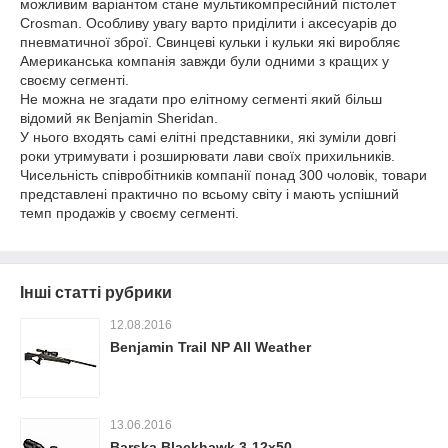
можливим варіантом стане мультикомпресійний пістолет
Crosman. Особливу увагу варто приділити і аксесуарів до
пневматичної зброї. Свинцеві кульки і кульки які виробляє
Американська компанія завжди були одними з кращих у
своєму сегменті.
Не можна не згадати про елітному сегменті який більш
відомий як Benjamin Sheridan.
У нього входять самі елітні представники, які зуміли довгі
роки утримувати і розширювати лави своїх прихильників.
Чисельність співробітників компанії понад 300 чоловік, товари
представлені практично по всьому світу і мають успішний
темп продажів у своєму сегменті.
Інші статті рубрики
12.08.2016
Benjamin Trail NP All Weather
13.06.2016
Barska Blackhawk 3-12x50